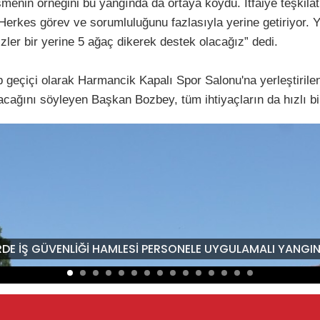
enin örneğini bu yangında da ortaya koydu. İtfaiye teşkil
erkes görev ve sorumluluğunu fazlasıyla yerine getiriyor. Y
ler bir yerine 5 ağaç dikerek destek olacağız” dedi.
 geçiçi olarak Harmancik Kapalı Spor Salonu'na yerleştirilen
nacağını söyleyen Başkan Bozbey, tüm ihtiyaçların da hızlı bir
RDE İŞ GÜVENLİĞİ HAMLESİ PERSONELE UYGULAMALI YANGIN