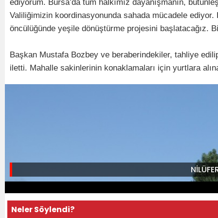
ediyorum. Bursa’da tüm halkımız dayanışmanın, bütünleşm
Valiliğimizin koordinasyonunda sahada mücadele ediyor. H
öncülüğünde yeşile dönüştürme projesini başlatacağız. Biz
Başkan Mustafa Bozbey ve beraberindekiler, tahliye edilip
iletti. Mahalle sakinlerinin konaklamaları için yurtlara alı
NİLÜFE
Neler Söylendi?