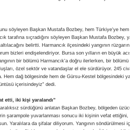
ğunu söyleyen Başkan Mustafa Bozbey, hem Türkiye’ye hem de
ık tarafına sıçradığını söyleyen Başkan Mustafa Bozbey, y
şaltılacağını belirtti. Harmancık ilçesindeki yangının rüzgarı
bizleri endişelendiriyor. Bursa son yılların en büyük acısı
angının bir bölümü Harmancık’a doğru ilerlerken, bir bölümü
uşları, özel sektör ve vatandaşlar el ele sürdürüyor. 245 ci
nda. Hem dağ bölgesinde hem de Gürsu-Kestel bölgesindeki ya
üsü içerisindeyiz” dedi.
etti, iki kişi yaralandı”
aralıksız sürdüğünü anlatan Başkan Bozbey, bölgeden üzücü b
rin şarampole yuvarlanması sonucu iki kişinin vefat ettiğini
sun. Yaralılara da şifalar diliyorum. Yangının söndürülmesi i