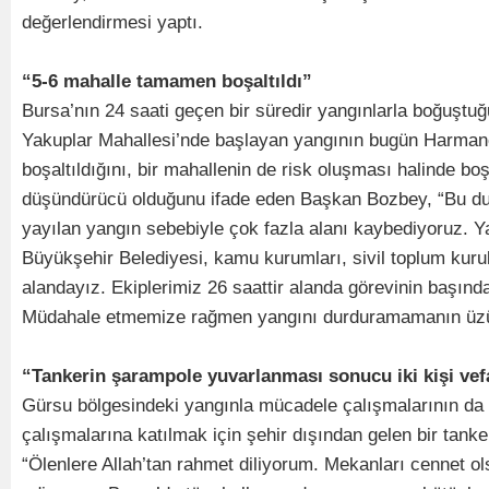
değerlendirmesi yaptı.
“5-6 mahalle tamamen boşaltıldı”
Bursa’nın 24 saati geçen bir süredir yangınlarla boğuştu
Yakuplar Mahallesi’nde başlayan yangının bugün Harmanc
boşaltıldığını, bir mahallenin de risk oluşması halinde bo
düşündürücü olduğunu ifade eden Başkan Bozbey, “Bu durum 
yayılan yangın sebebiyle çok fazla alanı kaybediyoruz. Y
Büyükşehir Belediyesi, kamu kurumları, sivil toplum kurul
alandayız. Ekiplerimiz 26 saattir alanda görevinin başı
Müdahale etmemize rağmen yangını durduramamanın üzünt
“Tankerin şarampole yuvarlanması sonucu iki kişi vefat 
Gürsu bölgesindeki yangınla mücadele çalışmalarının da 
çalışmalarına katılmak için şehir dışından gelen bir tanke
“Ölenlere Allah’tan rahmet diliyorum. Mekanları cennet ol