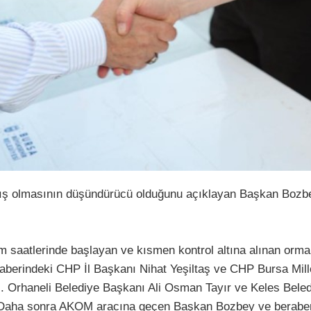
amış olmasının düşündürücü olduğunu açıklayan Başkan Bozbe
 saatlerinde başlayan ve kısmen kontrol altına alınan orman
erindeki CHP İl Başkanı Nihat Yeşiltaş ve CHP Bursa Millet
i. Orhaneli Belediye Başkanı Ali Osman Tayır ve Keles Beled
. Daha sonra AKOM aracına geçen Başkan Bozbey ve beraberin