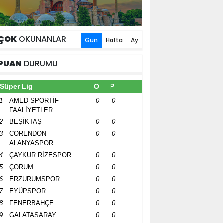
ÇOK
OKUNANLAR
Gün
Hafta
Ay
PUAN
DURUMU
Süper Lig
O
P
1
AMED SPORTİF
0
0
FAALİYETLER
2
BEŞİKTAŞ
0
0
3
CORENDON
0
0
ALANYASPOR
4
ÇAYKUR RİZESPOR
0
0
5
ÇORUM
0
0
6
ERZURUMSPOR
0
0
7
EYÜPSPOR
0
0
8
FENERBAHÇE
0
0
9
GALATASARAY
0
0