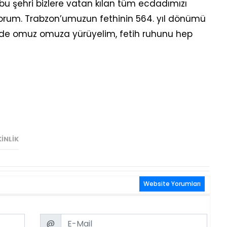
bu şehri bizlere vatan kılan tüm ecdadımızı
orum. Trabzon’umuzun fethinin 564. yıl dönümü
ünde omuz omuza yürüyelim, fetih ruhunu hep
KINLIK
Website Yorumları
Email
@