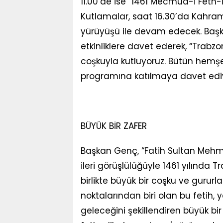
11.00’de ise “1461 Mecmua-i Feth-
Kutlamalar, saat 16.30’da Kahra
yürüyüşü ile devam edecek. Baş
etkinliklere davet ederek, “Trab
coşkuyla kutluyoruz. Bütün hemşe
programına katılmaya davet ediyo
BÜYÜK BİR ZAFER
Başkan Genç, “Fatih Sultan Mehmet
ileri görüşlülüğüyle 1461 yılında
birlikte büyük bir coşku ve gurur
noktalarından biri olan bu fetih, y
geleceğini şekillendiren büyük bi