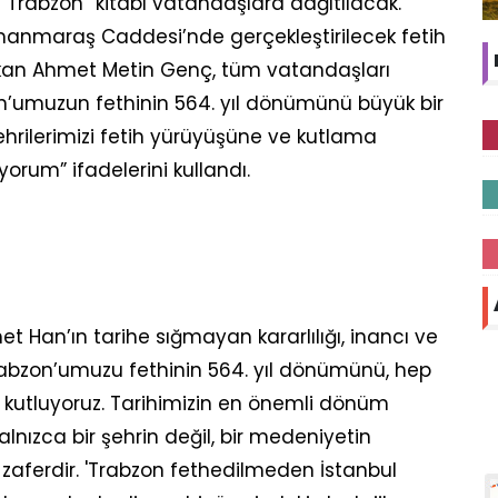
i Trabzon” kitabı vatandaşlara dağıtılacak.
manmaraş Caddesi’nde gerçekleştirilecek fetih
kan Ahmet Metin Genç, tüm vatandaşları
zon’umuzun fethinin 564. yıl dönümünü büyük bir
hrilerimizi fetih yürüyüşüne ve kutlama
rum” ifadelerini kullandı.
 Han’ın tarihe sığmayan kararlılığı, inancı ve
 Trabzon’umuzu fethinin 564. yıl dönümünü, hep
la kutluyoruz. Tarihimizin en önemli dönüm
alnızca bir şehrin değil, bir medeniyetin
r zaferdir. 'Trabzon fethedilmeden İstanbul