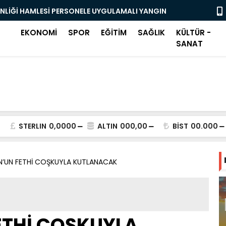
ENLİĞİ HAMLESİ PERSONELE UYGULAMALI YANGIN
OSMANGAZİ
BAŞLADI
EKONOMİ
SPOR
EĞİTİM
SAĞLIK
KÜLTÜR -
SANAT
STERLIN
0,0000
ALTIN
000,00
BİST
00.000
’UN FETHİ COŞKUYLA KUTLANACAK
ETHİ COŞKUYLA