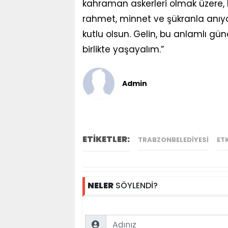
kahraman askerleri olmak üzere, 
rahmet, minnet ve şükranla anıy
kutlu olsun. Gelin, bu anlamlı g
birlikte yaşayalım.”
Admin
ETİKETLER:
TRABZONBELEDIYESI
ET
NELER
SÖYLENDİ?
Name