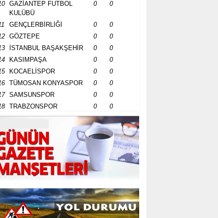
10
GAZİANTEP FUTBOL
0
0
KULÜBÜ
11
GENÇLERBİRLİĞİ
0
0
12
GÖZTEPE
0
0
13
İSTANBUL BAŞAKŞEHİR
0
0
14
KASIMPAŞA
0
0
15
KOCAELİSPOR
0
0
16
TÜMOSAN KONYASPOR
0
0
17
SAMSUNSPOR
0
0
18
TRABZONSPOR
0
0