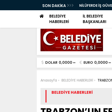
ELERİ DÜNYA SAĞLIK ÖRGÜTÜ KÜRSÜSÜNDE
SON DAKİKA
NİLÜFERDE İŞ GÜV
EĞİTİMİ
BELEDİYE
İL BELEDİYE
HABERLERİ
BAŞKANLARI
DOLAR
0,0000
EURO
0,0000
Anasayfa
BELEDİYE HABERLERİ
TRABZON
BELEDİYE HABERLERİ
TRABZON’UN F