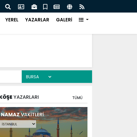
DE DEV ADIM ON DÖRT NOKTADA BÜYÜK DÖNÜŞÜM
BAŞK
YEREL
YAZARLAR
GALERİ
KÖŞE
YAZARLARI
TÜMÜ
NAMAZ
VAKİTLERİ