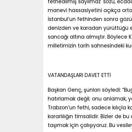
fethedilmiş sayılmaz' sözü, ecdad
manevi hassasiyetini açıkça ort
İstanbul’un fethinden sonra gözün
denizden ve karadan yürüttüğü eş
sancağı altına almıştır. Böylece 
milletimizin tarih sahnesindeki k
VATANDAŞLARI DAVET ETTİ
Başkan Genç, şunları söyledi: “Bu
hatırlamak değil; onu anlamak, y
Trabzon’un fethi, sadece kılıçla ka
kararlılığın timsalidir. Bizler de b
taşımak için çalışıyoruz. Bu vesi