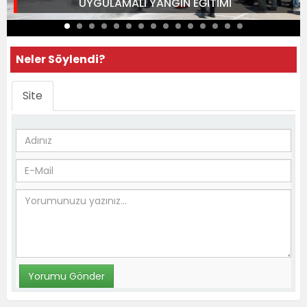
UYGULAMALI YANGIN EĞİTİMİ
Neler Söylendi?
Site