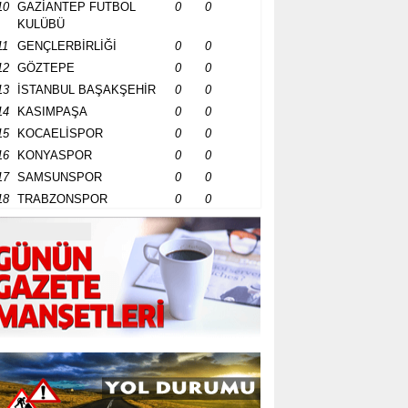
10
GAZİANTEP FUTBOL
0
0
KULÜBÜ
11
GENÇLERBİRLİĞİ
0
0
12
GÖZTEPE
0
0
13
İSTANBUL BAŞAKŞEHİR
0
0
14
KASIMPAŞA
0
0
15
KOCAELİSPOR
0
0
16
KONYASPOR
0
0
17
SAMSUNSPOR
0
0
18
TRABZONSPOR
0
0