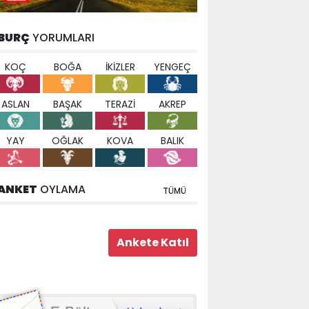
BURÇ
YORUMLARI
KOÇ
BOĞA
İKİZLER
YENGEÇ
ASLAN
BAŞAK
TERAZİ
AKREP
YAY
OĞLAK
KOVA
BALIK
ANKET
OYLAMA
TÜMÜ