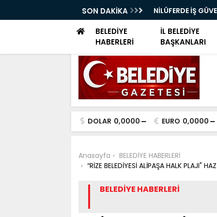
ELERİ DÜNYA SAĞLIK ÖRGÜTÜ KÜRSÜSÜNDE
SON DAKİKA
NİLÜFERDE İŞ GÜV
EĞİTİMİ
BELEDİYE
İL BELEDİYE
HABERLERİ
BAŞKANLARI
DOLAR
0,0000
EURO
0,0000
Anasayfa
BELEDİYE HABERLERİ
“RİZE BELEDİYESİ ALİPAŞA HALK PLAJI"
BELEDİYE HABERLERİ