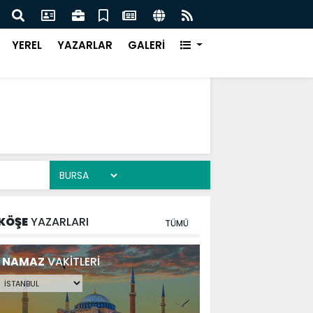
DE DEV ADIM ON DÖRT NOKTADA BÜYÜK DÖNÜŞÜM
BAŞK
YEREL
YAZARLAR
GALERİ
KÖŞE
YAZARLARI
TÜMÜ
NAMAZ
VAKİTLERİ