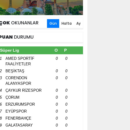
ÇOK
OKUNANLAR
Gün
Hafta
Ay
PUAN
DURUMU
Süper Lig
O
P
1
AMED SPORTİF
0
0
FAALİYETLER
2
BEŞİKTAŞ
0
0
3
CORENDON
0
0
ALANYASPOR
4
ÇAYKUR RİZESPOR
0
0
5
ÇORUM
0
0
6
ERZURUMSPOR
0
0
7
EYÜPSPOR
0
0
8
FENERBAHÇE
0
0
9
GALATASARAY
0
0