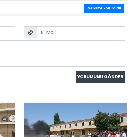
Website Yorumları
Email
@