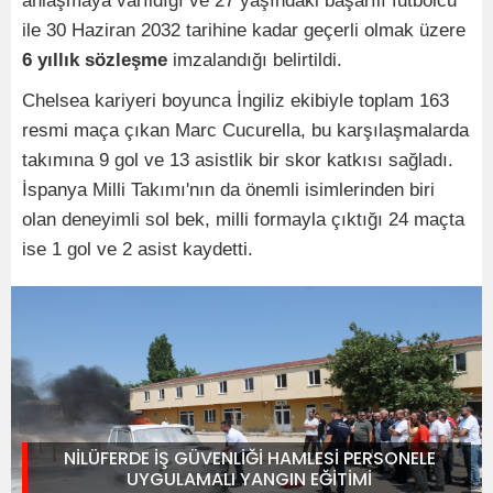
anlaşmaya varıldığı ve 27 yaşındaki başarılı futbolcu
ile 30 Haziran 2032 tarihine kadar geçerli olmak üzere
6 yıllık sözleşme
imzalandığı belirtildi.
Chelsea kariyeri boyunca İngiliz ekibiyle toplam 163
resmi maça çıkan Marc Cucurella, bu karşılaşmalarda
takımına 9 gol ve 13 asistlik bir skor katkısı sağladı.
İspanya Milli Takımı'nın da önemli isimlerinden biri
olan deneyimli sol bek, milli formayla çıktığı 24 maçta
ise 1 gol ve 2 asist kaydetti.
NİLÜFERDE İŞ GÜVENLİĞİ HAMLESİ PERSONELE
UYGULAMALI YANGIN EĞİTİMİ