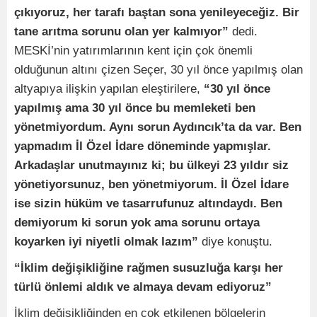
çıkıyoruz, her tarafı baştan sona yenileyeceğiz. Bir
tane arıtma sorunu olan yer kalmıyor”
dedi.
MESKİ’nin yatırımlarının kent için çok önemli
olduğunun altını çizen Seçer, 30 yıl önce yapılmış olan
altyapıya ilişkin yapılan eleştirilere,
“30 yıl önce
yapılmış ama 30 yıl önce bu memleketi ben
yönetmiyordum. Aynı sorun Aydıncık’ta da var. Ben
yapmadım İl Özel İdare döneminde yapmışlar.
Arkadaşlar unutmayınız ki; bu ülkeyi 23 yıldır siz
yönetiyorsunuz, ben yönetmiyorum. İl Özel İdare
ise sizin hüküm ve tasarrufunuz altındaydı. Ben
demiyorum ki sorun yok ama sorunu ortaya
koyarken iyi niyetli olmak lazım”
diye konuştu.
“İklim değişikliğine rağmen susuzluğa karşı her
türlü önlemi aldık ve almaya devam ediyoruz”
İklim değişikliğinden en çok etkilenen bölgelerin