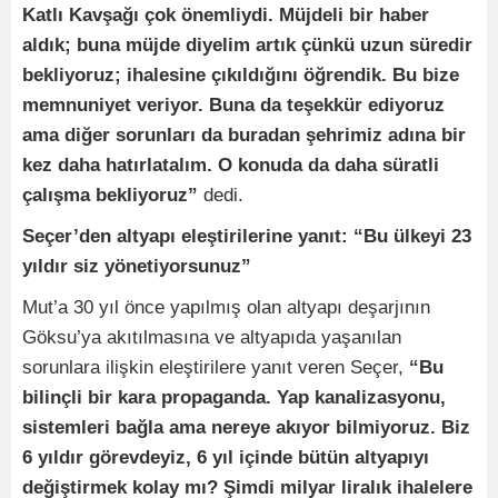
Katlı Kavşağı çok önemliydi. Müjdeli bir haber
aldık; buna müjde diyelim artık çünkü uzun süredir
bekliyoruz; ihalesine çıkıldığını öğrendik. Bu bize
memnuniyet veriyor. Buna da teşekkür ediyoruz
ama diğer sorunları da buradan şehrimiz adına bir
kez daha hatırlatalım. O konuda da daha süratli
çalışma bekliyoruz”
dedi.
Seçer’den altyapı eleştirilerine yanıt: “Bu ülkeyi 23
yıldır siz yönetiyorsunuz”
Mut’a 30 yıl önce yapılmış olan altyapı deşarjının
Göksu’ya akıtılmasına ve altyapıda yaşanılan
sorunlara ilişkin eleştirilere yanıt veren Seçer,
“Bu
bilinçli bir kara propaganda. Yap kanalizasyonu,
sistemleri bağla ama nereye akıyor bilmiyoruz. Biz
6 yıldır görevdeyiz, 6 yıl içinde bütün altyapıyı
değiştirmek kolay mı? Şimdi milyar liralık ihalelere