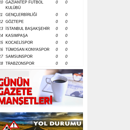
10
GAZİANTEP FUTBOL
0
0
KULÜBÜ
11
GENÇLERBİRLİĞİ
0
0
12
GÖZTEPE
0
0
13
İSTANBUL BAŞAKŞEHİR
0
0
14
KASIMPAŞA
0
0
15
KOCAELİSPOR
0
0
16
TÜMOSAN KONYASPOR
0
0
17
SAMSUNSPOR
0
0
18
TRABZONSPOR
0
0