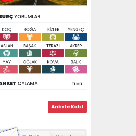
BURÇ
YORUMLARI
KOÇ
BOĞA
İKİZLER
YENGEÇ
ASLAN
BAŞAK
TERAZİ
AKREP
YAY
OĞLAK
KOVA
BALIK
ANKET
OYLAMA
TÜMÜ