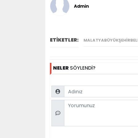
Admin
ETİKETLER:
MALATYABÜYÜKŞEHIRBELE
NELER
SÖYLENDİ?
Name
Comment