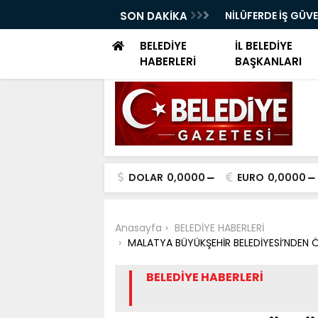
ELERİ DÜNYA SAĞLIK ÖRGÜTÜ KÜRSÜSÜNDE
SON DAKİKA
NİLÜFERDE İŞ GÜV
EĞİTİMİ
BELEDİYE
İL BELEDİYE
HABERLERİ
BAŞKANLARI
DOLAR
0,0000
EURO
0,0000
Anasayfa
BELEDİYE HABERLERİ
MALATYA BÜYÜKŞEHİR BELEDİYESİ’NDEN ÖĞ
BELEDİYE HABERLERİ