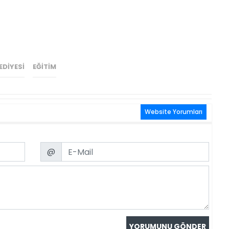
DIYESI
EĞITIM
Website Yorumları
Email
@