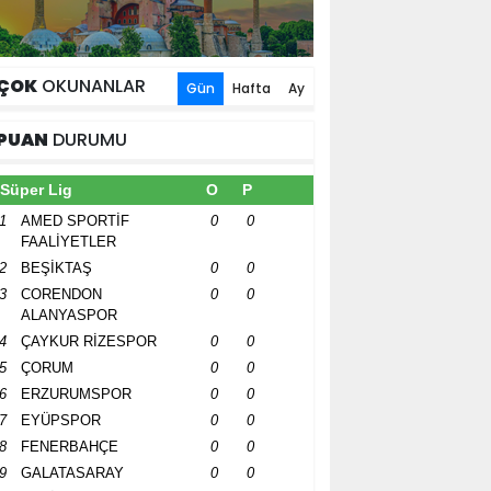
ÇOK
OKUNANLAR
Gün
Hafta
Ay
PUAN
DURUMU
Süper Lig
O
P
1
AMED SPORTİF
0
0
FAALİYETLER
2
BEŞİKTAŞ
0
0
3
CORENDON
0
0
ALANYASPOR
4
ÇAYKUR RİZESPOR
0
0
5
ÇORUM
0
0
6
ERZURUMSPOR
0
0
7
EYÜPSPOR
0
0
8
FENERBAHÇE
0
0
9
GALATASARAY
0
0