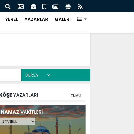
DE DEV ADIM ON DÖRT NOKTADA BÜYÜK DÖNÜŞÜM
BAŞK
YEREL
YAZARLAR
GALERİ
KÖŞE
YAZARLARI
TÜMÜ
NAMAZ
VAKİTLERİ