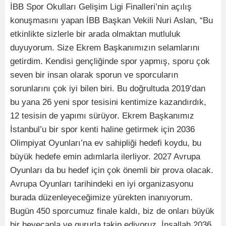
İBB Spor Okulları Gelişim Ligi Finalleri’nin açılış
konuşmasını yapan İBB Başkan Vekili Nuri Aslan, “Bu
etkinlikte sizlerle bir arada olmaktan mutluluk
duyuyorum. Size Ekrem Başkanımızın selamlarını
getirdim. Kendisi gençliğinde spor yapmış, sporu çok
seven bir insan olarak sporun ve sporcuların
sorunlarını çok iyi bilen biri. Bu doğrultuda 2019’dan
bu yana 26 yeni spor tesisini kentimize kazandırdık,
12 tesisin de yapımı sürüyor. Ekrem Başkanımız
İstanbul’u bir spor kenti haline getirmek için 2036
Olimpiyat Oyunları’na ev sahipliği hedefi koydu, bu
büyük hedefe emin adımlarla ilerliyor. 2027 Avrupa
Oyunları da bu hedef için çok önemli bir prova olacak.
Avrupa Oyunları tarihindeki en iyi organizasyonu
burada düzenleyeceğimize yürekten inanıyorum.
Bugün 450 sporcumuz finale kaldı, biz de onları büyük
bir heyecanla ve gururla takip ediyoruz. İnşallah 2036