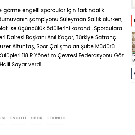
e görme engelli sporcular için farkındalık
urnuvanın şampiyonu Süleyman Saltık olurken,
olat ise üçüncülük ödüllerini kazandı. Sporculara
eri Dairesi Başkanı Anıl Kaçar, Türkiye Satranç
buzer Altuntaş, Spor Çalışmaları Şube Müdürü
 Kulüpleri 118 R Yönetim Çevresi Federasyonu Göz
B
alil Sayar verdi.
ESI
ENGELLI
SPOR
ETKINLIK