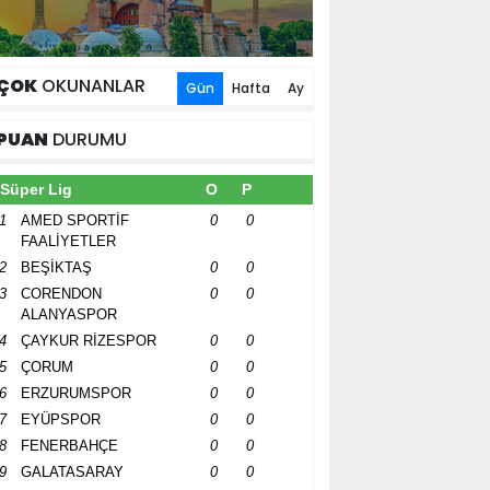
ÇOK
OKUNANLAR
Gün
Hafta
Ay
PUAN
DURUMU
Süper Lig
O
P
1
AMED SPORTİF
0
0
FAALİYETLER
2
BEŞİKTAŞ
0
0
3
CORENDON
0
0
ALANYASPOR
4
ÇAYKUR RİZESPOR
0
0
5
ÇORUM
0
0
6
ERZURUMSPOR
0
0
7
EYÜPSPOR
0
0
8
FENERBAHÇE
0
0
9
GALATASARAY
0
0