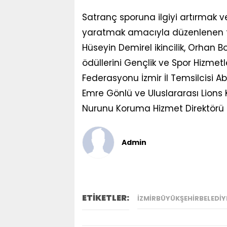
Satranç sporuna ilgiyi artırmak v
yaratmak amacıyla düzenlenen t
Hüseyin Demirel ikincilik, Orhan B
ödüllerini Gençlik ve Spor Hizmetl
Federasyonu İzmir İl Temsilcisi A
Emre Gönlü ve Uluslararası Lions
Nurunu Koruma Hizmet Direktörü H
Admin
ETİKETLER:
IZMIRBÜYÜKŞEHIRBELEDIY