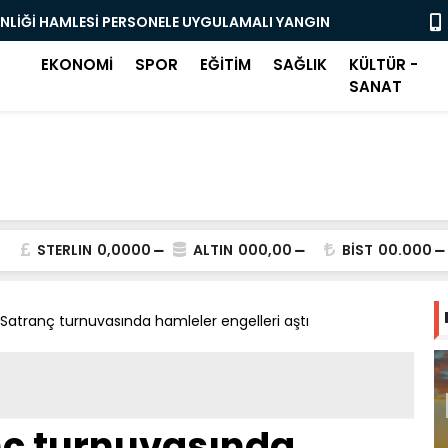
ENLİĞİ HAMLESİ PERSONELE UYGULAMALI YANGIN
OSMANGAZİ
BAŞLADI
EKONOMİ
SPOR
EĞİTİM
SAĞLIK
KÜLTÜR -
SANAT
STERLIN
0,0000
ALTIN
000,00
BİST
00.000
 Satranç turnuvasında hamleler engelleri aştı
nç turnuvasında