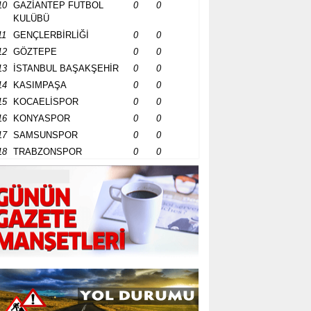
10
GAZİANTEP FUTBOL
0
0
KULÜBÜ
11
GENÇLERBİRLİĞİ
0
0
12
GÖZTEPE
0
0
13
İSTANBUL BAŞAKŞEHİR
0
0
14
KASIMPAŞA
0
0
15
KOCAELİSPOR
0
0
16
KONYASPOR
0
0
17
SAMSUNSPOR
0
0
18
TRABZONSPOR
0
0