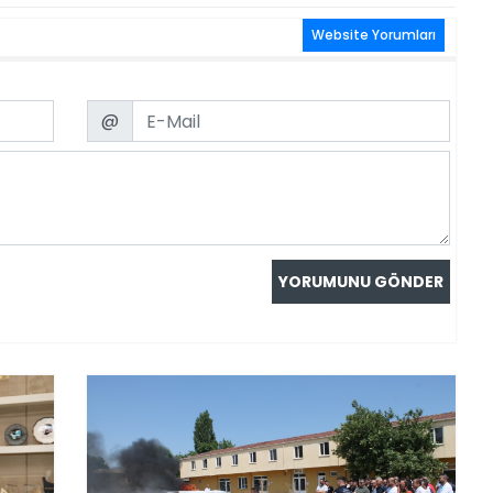
Website Yorumları
Email
@