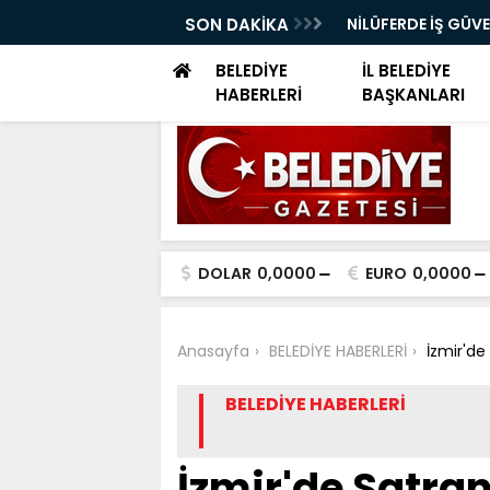
ELERİ DÜNYA SAĞLIK ÖRGÜTÜ KÜRSÜSÜNDE
SON DAKİKA
NİLÜFERDE İŞ GÜV
EĞİTİMİ
BELEDİYE
İL BELEDİYE
HABERLERİ
BAŞKANLARI
DOLAR
0,0000
EURO
0,0000
Anasayfa
BELEDİYE HABERLERİ
İzmir'de
BELEDİYE HABERLERİ
İzmir'de Satra