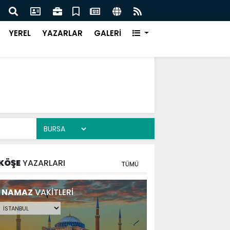
DE DEV ADIM ON DÖRT NOKTADA BÜYÜK DÖNÜŞÜM
BAŞK
YEREL
YAZARLAR
GALERİ
KÖŞE
YAZARLARI
TÜMÜ
NAMAZ
VAKİTLERİ