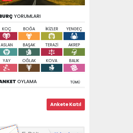
BURÇ
YORUMLARI
KOÇ
BOĞA
İKİZLER
YENGEÇ
ASLAN
BAŞAK
TERAZİ
AKREP
YAY
OĞLAK
KOVA
BALIK
ANKET
OYLAMA
TÜMÜ