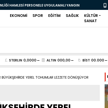
ENLİĞİ HAMLESİ PERSONELE UYGULAMALI YANGIN
OSMANGAZİ
BAŞLADI
EKONOMİ
SPOR
EĞİTİM
SAĞLIK
KÜLTÜR -
SANAT
STERLIN
0,0000
ALTIN
000,00
BİST
00.000
İR BÜYÜKŞEHİRDE YEREL TOHUMLAR LEZZETE DÖNÜŞÜYOR
ÜKŞEHİRDE YEREL