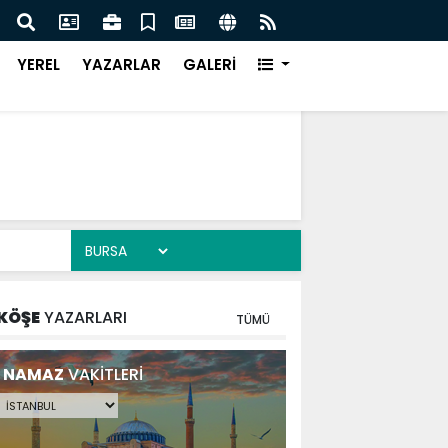
DE DEV ADIM ON DÖRT NOKTADA BÜYÜK DÖNÜŞÜM
BAŞK
YEREL
YAZARLAR
GALERİ
KÖŞE
YAZARLARI
TÜMÜ
NAMAZ
VAKİTLERİ