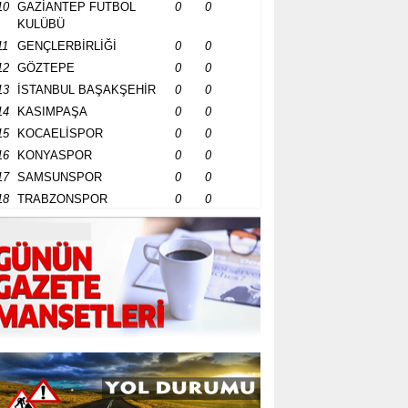
10
GAZİANTEP FUTBOL
0
0
KULÜBÜ
11
GENÇLERBİRLİĞİ
0
0
12
GÖZTEPE
0
0
13
İSTANBUL BAŞAKŞEHİR
0
0
14
KASIMPAŞA
0
0
15
KOCAELİSPOR
0
0
16
KONYASPOR
0
0
17
SAMSUNSPOR
0
0
18
TRABZONSPOR
0
0