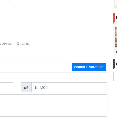
EDIYESI
ÜRETICI
B
Website Yorumları
Email
@