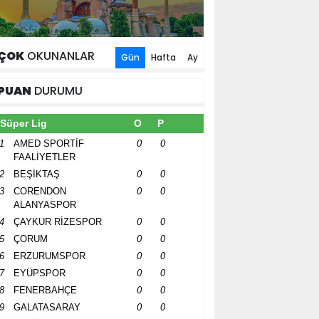
ÇOK
OKUNANLAR
Gün
Hafta
Ay
PUAN
DURUMU
Süper Lig
O
P
1
AMED SPORTİF
0
0
FAALİYETLER
2
BEŞİKTAŞ
0
0
3
CORENDON
0
0
ALANYASPOR
4
ÇAYKUR RİZESPOR
0
0
5
ÇORUM
0
0
6
ERZURUMSPOR
0
0
7
EYÜPSPOR
0
0
8
FENERBAHÇE
0
0
9
GALATASARAY
0
0