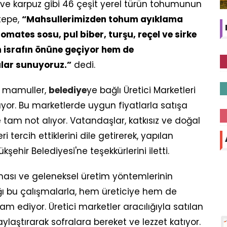
ve karpuz gibi 46 çeşit yerel türün tohumunun
atepe,
“Mahsullerimizden tohum ayıklama
domates sosu, pul biber, turşu, reçel ve sirke
m israfın önüne geçiyor hem de
alar sunuyoruz.”
dedi.
r mamuller,
belediye
ye bağlı Üretici Marketleri
lıyor. Bu marketlerde uygun fiyatlarla satışa
 tam not alıyor. Vatandaşlar, katkısız ve doğal
ri tercih ettiklerini dile getirerek, yapılan
şehir Belediyesi'ne teşekkürlerini iletti.
ması ve geleneksel üretim yöntemlerinin
ığı bu çalışmalarla, hem üreticiye hem de
 ediyor. Üretici marketler aracılığıyla satılan
laylaştırarak sofralara bereket ve lezzet katıyor.