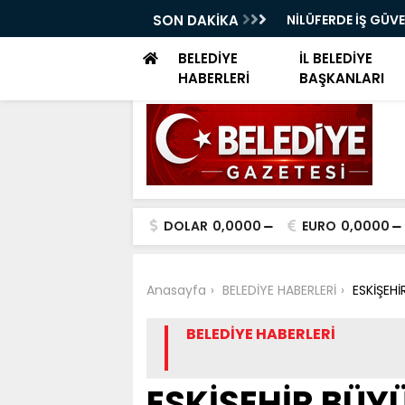
ELERİ DÜNYA SAĞLIK ÖRGÜTÜ KÜRSÜSÜNDE
SON DAKİKA
NİLÜFERDE İŞ GÜV
EĞİTİMİ
BELEDİYE
İL BELEDİYE
HABERLERİ
BAŞKANLARI
DOLAR
0,0000
EURO
0,0000
Anasayfa
BELEDİYE HABERLERİ
ESKİŞEH
BELEDİYE HABERLERİ
ESKİŞEHİR BÜY