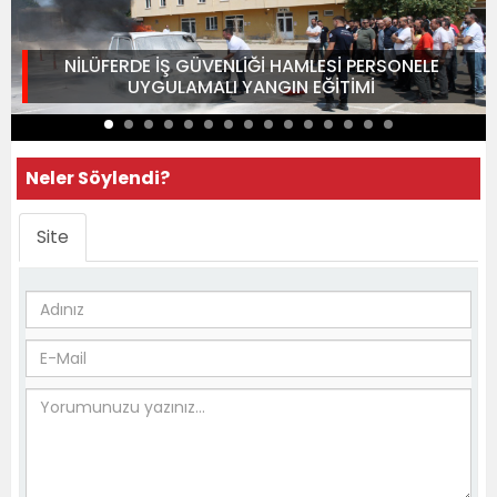
NİLÜFERDE İŞ GÜVENLİĞİ HAMLESİ PERSONELE
UYGULAMALI YANGIN EĞİTİMİ
Neler Söylendi?
Site