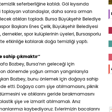
mizlik seferberliğine katıldı. Göl kıyısında
eri toplayan vatandaşlar, daha sonra orman
ecek atıkları topladı. Bursa Büyükşehir Belediye
por Başkanı Enes Çelik, Büyükşehir Belediyesi
ı, dernekler, spor kulüplerinin üyeleri, Bursasporlu
te etkinliğe katılarak doğa temizliği yaptı.
e sahip çıkmaktır”
afa Bozbey, Bursa’nın geleceği için
ın son dönemde yoğun orman yangınlarıyla
kan Bozbey, bunu önlemek için doğaya sahip
ade etti. Doğaya cam şişe atılmamasını, piknik
ndürmesini ve atıklarını geride bırakmamasını
astik şişe ve izmarit atılmamalı. Anız
anlarımızı kaybediyoruz. Evlerimizin bacalarını