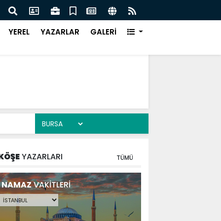
DE DEV ADIM ON DÖRT NOKTADA BÜYÜK DÖNÜŞÜM
BAŞK
YEREL
YAZARLAR
GALERİ
KÖŞE
YAZARLARI
TÜMÜ
NAMAZ
VAKİTLERİ