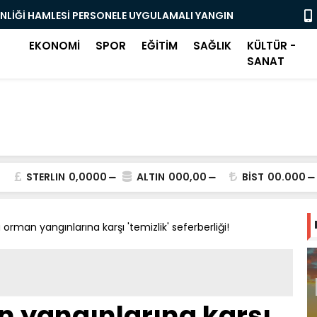
ENLİĞİ HAMLESİ PERSONELE UYGULAMALI YANGIN
OSMANGAZİ
BAŞLADI
EKONOMİ
SPOR
EĞİTİM
SAĞLIK
KÜLTÜR -
SANAT
STERLIN
0,0000
ALTIN
000,00
BİST
00.000
 orman yangınlarına karşı 'temizlik' seferberliği!
 yangınlarına karşı