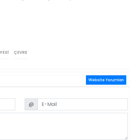
YESI
ÇEVRE
Website Yorumları
Email
@