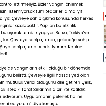
 kontrol ettirmeliyiz. Bizler yangını önlemek
ını istemiyorsak tüm tedbirleri almalıyız.
malıyız. Çevreye sahip çıkma konusunda herkes
gınlar azalacaktır. Yapılan bu etkinlik
uluşarak temizlik yapıyor. Bursa, Türkiye’ye
uştur. Çevreye sahip çıkmak, geleceğe sahip
oğaya sahip çıkmalarını istiyorum. Katılan
B
edi.
kiye’de yangınların etkili olduğu bir dönemde
ğunu belirtti. Çevreyle ilgili hassasiyeti olan
n mutluluk verici olduğunu dile getiren Çelik,
 istedik. Taraftarlarımızla birlikte katıldık.
kür ediyorum. Uygulamanın gelenek haline
menni ediyorum” diye konuştu.