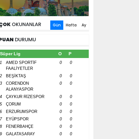
ÇOK
OKUNANLAR
Gün
Hafta
Ay
PUAN
DURUMU
Süper Lig
O
P
1
AMED SPORTİF
0
0
FAALİYETLER
2
BEŞİKTAŞ
0
0
3
CORENDON
0
0
ALANYASPOR
4
ÇAYKUR RİZESPOR
0
0
5
ÇORUM
0
0
6
ERZURUMSPOR
0
0
7
EYÜPSPOR
0
0
8
FENERBAHÇE
0
0
9
GALATASARAY
0
0