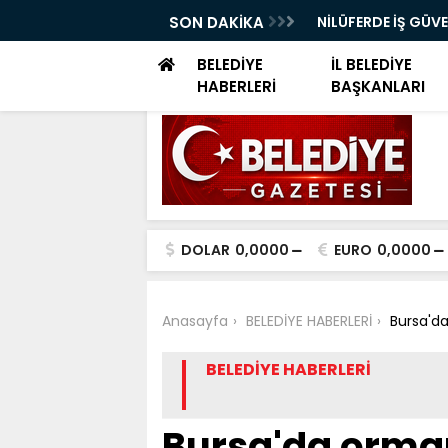
ELERİ DÜNYA SAĞLIK ÖRGÜTÜ KÜRSÜSÜNDE
SON DAKİKA
NİLÜFERDE İŞ GÜV
EĞİTİMİ
BELEDİYE
İL BELEDİYE
HABERLERİ
BAŞKANLARI
DOLAR
0,0000
EURO
0,0000
Anasayfa
BELEDİYE HABERLERİ
Bursa'da
BELEDİYE HABERLERİ
Bursa'da orman