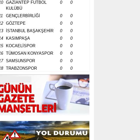
10
GAZİANTEP FUTBOL
0
0
KULÜBÜ
11
GENÇLERBİRLİĞİ
0
0
12
GÖZTEPE
0
0
13
İSTANBUL BAŞAKŞEHİR
0
0
14
KASIMPAŞA
0
0
15
KOCAELİSPOR
0
0
16
TÜMOSAN KONYASPOR
0
0
17
SAMSUNSPOR
0
0
18
TRABZONSPOR
0
0