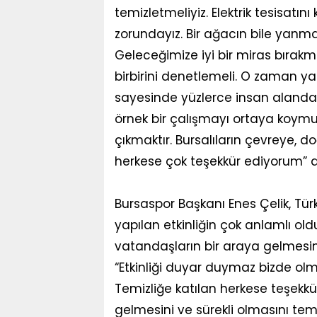
temizletmeliyiz. Elektrik tesisatını
zorundayız. Bir ağacın bile yanmas
Geleceğimize iyi bir miras bırak
birbirini denetlemeli. O zaman yan
sayesinde yüzlerce insan alanda b
örnek bir çalışmayı ortaya koym
çıkmaktır. Bursalıların çevreye, d
herkese çok teşekkür ediyorum” d
Bursaspor Başkanı Enes Çelik, Tür
yapılan etkinliğin çok anlamlı oldu
vatandaşların bir araya gelmesini
“Etkinliği duyar duymaz bizde olmak
Temizliğe katılan herkese teşek
gelmesini ve sürekli olmasını te