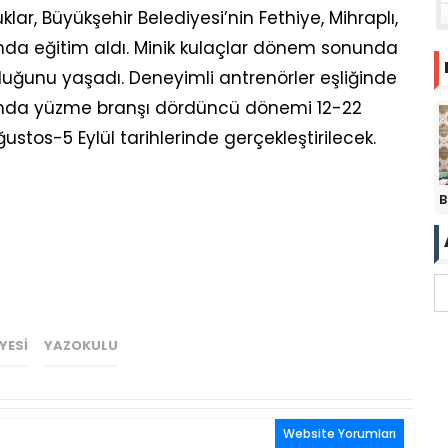
lar, Büyükşehir Belediyesi’nin Fethiye, Mihraplı,
nda eğitim aldı. Minik kulaçlar dönem sonunda
luğunu yaşadı. Deneyimli antrenörler eşliğinde
rı’nda yüzme branşı dördüncü dönemi 12-22
stos-5 Eylül tarihlerinde gerçekleştirilecek.
B
YESI
YAZOKULU
Website Yorumları