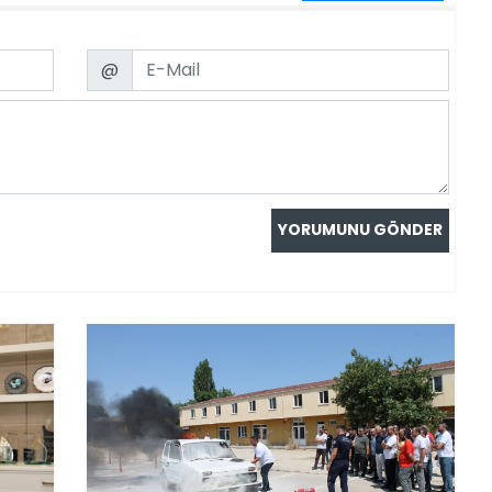
Email
@