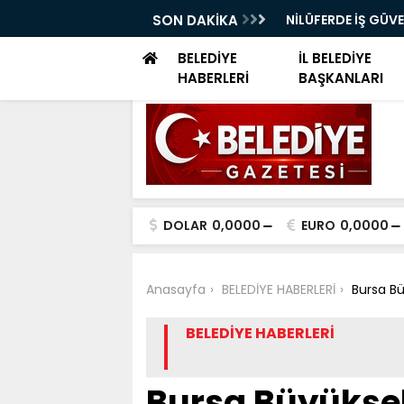
ELERİ DÜNYA SAĞLIK ÖRGÜTÜ KÜRSÜSÜNDE
SON DAKİKA
NİLÜFERDE İŞ GÜV
EĞİTİMİ
BELEDİYE
İL BELEDİYE
HABERLERİ
BAŞKANLARI
DOLAR
0,0000
EURO
0,0000
Anasayfa
BELEDİYE HABERLERİ
Bursa Bü
BELEDİYE HABERLERİ
Bursa Büyükşeh