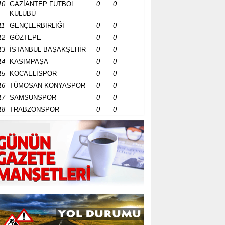
10
GAZİANTEP FUTBOL
0
0
KULÜBÜ
11
GENÇLERBİRLİĞİ
0
0
12
GÖZTEPE
0
0
13
İSTANBUL BAŞAKŞEHİR
0
0
14
KASIMPAŞA
0
0
15
KOCAELİSPOR
0
0
16
TÜMOSAN KONYASPOR
0
0
17
SAMSUNSPOR
0
0
18
TRABZONSPOR
0
0