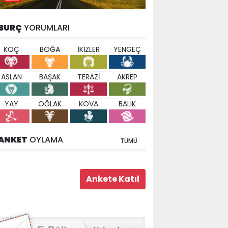
BURÇ
YORUMLARI
KOÇ
BOĞA
İKİZLER
YENGEÇ
ASLAN
BAŞAK
TERAZİ
AKREP
YAY
OĞLAK
KOVA
BALIK
ANKET
OYLAMA
TÜMÜ