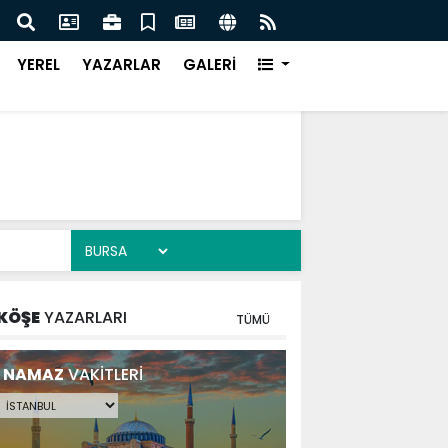
DE DEV ADIM ON DÖRT NOKTADA BÜYÜK DÖNÜŞÜM
BAŞK
YEREL
YAZARLAR
GALERİ
KÖŞE
YAZARLARI
TÜMÜ
NAMAZ
VAKİTLERİ