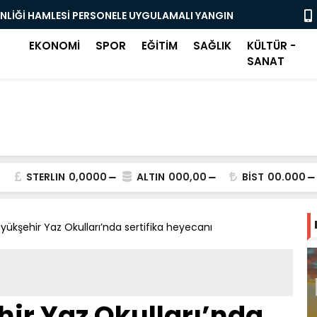
ENLİĞİ HAMLESİ PERSONELE UYGULAMALI YANGIN
OSMANGAZİ
BAŞLADI
EKONOMİ
SPOR
EĞİTİM
SAĞLIK
KÜLTÜR -
SANAT
STERLIN
0,0000
ALTIN
000,00
BİST
00.000
yükşehir Yaz Okulları’nda sertifika heyecanı
ir Yaz Okulları’nda