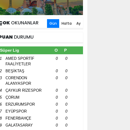
ÇOK
OKUNANLAR
Gün
Hafta
Ay
PUAN
DURUMU
Süper Lig
O
P
1
AMED SPORTİF
0
0
FAALİYETLER
2
BEŞİKTAŞ
0
0
3
CORENDON
0
0
ALANYASPOR
4
ÇAYKUR RİZESPOR
0
0
5
ÇORUM
0
0
6
ERZURUMSPOR
0
0
7
EYÜPSPOR
0
0
8
FENERBAHÇE
0
0
9
GALATASARAY
0
0