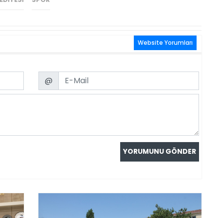
Website Yorumları
Email
@