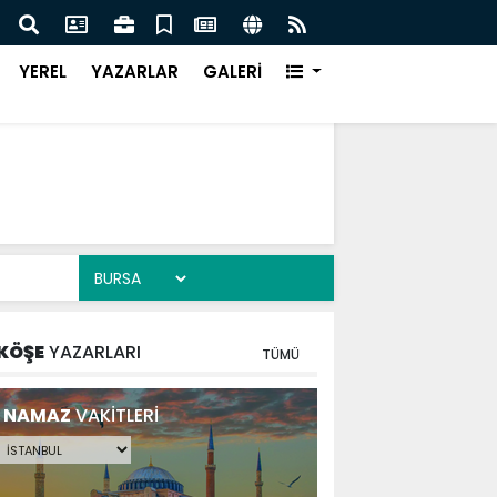
DE DEV ADIM ON DÖRT NOKTADA BÜYÜK DÖNÜŞÜM
BAŞK
YEREL
YAZARLAR
GALERİ
KÖŞE
YAZARLARI
TÜMÜ
NAMAZ
VAKİTLERİ