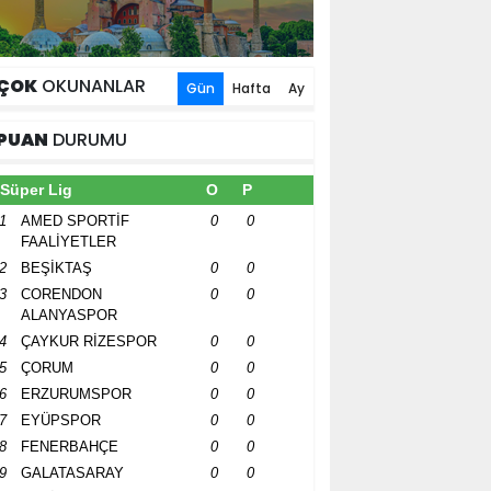
ÇOK
OKUNANLAR
Gün
Hafta
Ay
PUAN
DURUMU
Süper Lig
O
P
1
AMED SPORTİF
0
0
FAALİYETLER
2
BEŞİKTAŞ
0
0
3
CORENDON
0
0
ALANYASPOR
4
ÇAYKUR RİZESPOR
0
0
5
ÇORUM
0
0
6
ERZURUMSPOR
0
0
7
EYÜPSPOR
0
0
8
FENERBAHÇE
0
0
9
GALATASARAY
0
0