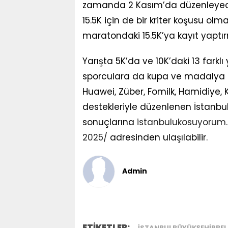
zamanda 2 Kasım’da düzenleyece
15.5K için de bir kriter koşusu olm
maratondaki 15.5K’ya kayıt yaptır
Yarışta 5K’da ve 10K’daki 13 farkl
sporculara da kupa ve madalya ta
Huawei, Züber, Fomilk, Hamidiye
destekleriyle düzenlenen İstanb
sonuçlarına
istanbulukosuyorum
2025/
adresinden ulaşılabilir.
Admin
ETİKETLER:
ISTANBULBÜYÜKŞEHIRBEL