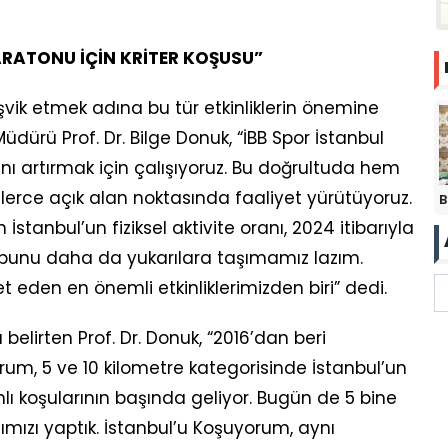
ARATONU İÇİN KRİTER KOŞUSU”
teşvik etmek adına bu tür etkinliklerin önemine
dürü Prof. Dr. Bilge Donuk, “İBB Spor İstanbul
nını artırmak için çalışıyoruz. Bu doğrultuda hem
lerce açık alan noktasında faaliyet yürütüyoruz.
B
stanbul’un fiziksel aktivite oranı, 2024 itibarıyla
çin bunu daha da yukarılara taşımamız lazım.
den en önemli etkinliklerimizden biri” dedi.
elirten Prof. Dr. Donuk, “2016’dan beri
um, 5 ve 10 kilometre kategorisinde İstanbul’un
mlı koşularının başında geliyor. Bugün de 5 bine
şımızı yaptık. İstanbul’u Koşuyorum, aynı