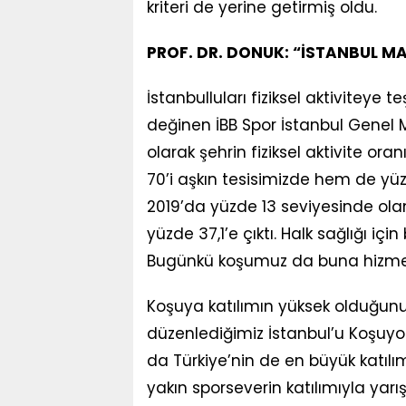
kriteri de yerine getirmiş oldu.
PROF. DR. DONUK: “İSTANBUL M
İstanbulluları fiziksel aktiviteye 
değinen İBB Spor İstanbul Genel Mü
olarak şehrin fiziksel aktivite ora
70’i aşkın tesisimizde hem de yüz
2019’da yüzde 13 seviyesinde olan İ
yüzde 37,1’e çıktı. Halk sağlığı i
Bugünkü koşumuz da buna hizmet e
Koşuya katılımın yüksek olduğunu b
düzenlediğimiz İstanbul’u Koşuyor
da Türkiye’nin de en büyük katılı
yakın sporseverin katılımıyla yarı