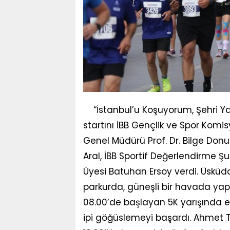
“İstanbul’u Koşuyorum, Şehri Ya
startını İBB Gençlik ve Spor Kom
Genel Müdürü Prof. Dr. Bilge Donuk,
Aral, İBB Sportif Değerlendirme Ş
Üyesi Batuhan Ersoy verdi. Üsküdar’
parkurda, güneşli bir havada ya
08.00’de başlayan 5K yarışında er
ipi göğüslemeyi başardı. Ahmet Te