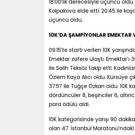
18:00’lık derecesiyle üçüncü oldu.
Kolpakova elde etti. 20:45 ile koş
üçüncü oldu.
10K’DA ŞAMPİYONLAR EMEKTAR V
09.15’te startı verilen 10K yarışı
Emektar zafere ulaştı. Emektar’ı 
ile Salih Teksöz takip etti. Kadınl
Özlem Kaya Alıcı oldu. Kürsüye çı
37:57 ile Tuğçe Özkan oldu. 10K kate
dördüncüler 8, beşinciler 6, altıncıl
para ödülü aldı.
10K kategorisinde yarışı 90 daki
olan 47. İstanbul Maratonu’ndaki