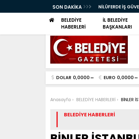
ELERİ DÜNYA SAĞLIK ÖRGÜTÜ KÜRSÜSÜNDE
SON DAKİKA
NİLÜFERDE İŞ GÜV
EĞİTİMİ
BELEDİYE
İL BELEDİYE
HABERLERİ
BAŞKANLARI
DOLAR
0,0000
EURO
0,0000
Anasayfa
BELEDİYE HABERLERİ
BİNLER 
BELEDİYE HABERLERİ
BİNLER İSTANB