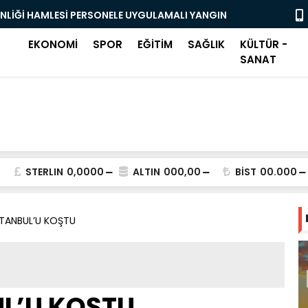
ENLİĞİ HAMLESİ PERSONELE UYGULAMALI YANGIN
OSMANGAZİ
BAŞLADI
EKONOMİ
SPOR
EĞİTİM
SAĞLIK
KÜLTÜR -
SANAT
STERLIN
0,0000
ALTIN
000,00
BİST
00.000
İSTANBUL’U KOŞTU
UL’U KOŞTU