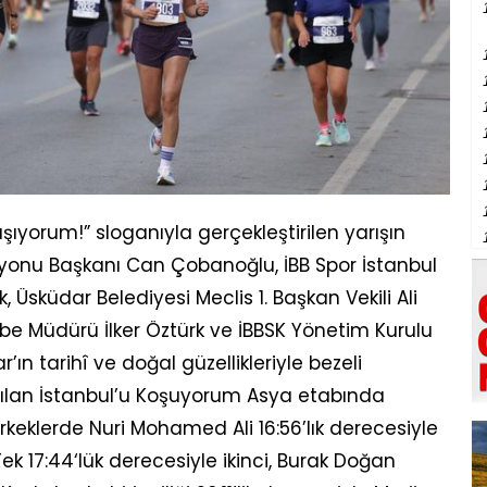
şıyorum!” sloganıyla gerçekleştirilen yarışın
isyonu Başkanı Can Çobanoğlu, İBB Spor İstanbul
 Üsküdar Belediyesi Meclis 1. Başkan Vekili Ali
ube Müdürü İlker Öztürk ve İBBSK Yönetim Kurulu
ın tarihî ve doğal güzellikleriyle bezeli
pılan İstanbul’u Koşuyorum Asya etabında
keklerde Nuri Mohamed Ali 16:56’lık derecesiyle
k 17:44‘lük derecesiyle ikinci, Burak Doğan