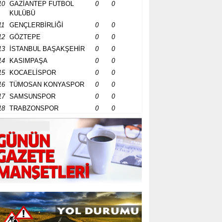
10
GAZİANTEP FUTBOL
0
0
KULÜBÜ
11
GENÇLERBİRLİĞİ
0
0
12
GÖZTEPE
0
0
13
İSTANBUL BAŞAKŞEHİR
0
0
14
KASIMPAŞA
0
0
15
KOCAELİSPOR
0
0
16
TÜMOSAN KONYASPOR
0
0
17
SAMSUNSPOR
0
0
18
TRABZONSPOR
0
0