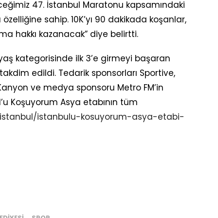
ğimiz 47. İstanbul Maratonu kapsamındaki
a özelliğine sahip. 10K’yı 90 dakikada koşanlar,
ma hakkı kazanacak” diye belirtti.
ı yaş kategorisinde ilk 3’e girmeyi başaran
kdim edildi. Tedarik sponsorları Sportive,
, Kanyon ve medya sponsoru Metro FM’in
ul’u Koşuyorum Asya etabının tüm
.istanbul/istanbulu-kosuyorum-asya-etabi-
EDIYESI
SPOR