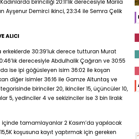
Kadınlarda birinciliği 20:11’lik derecesiyle Mariia
an Ayşenur Demirci ikinci, 23:34 ile Semra Çelik
E ALICI
nda erkeklerde 30:39’luk derece tutturan Murat
30:46’lık derecesiyle Abdulhalik Çağıran ve 30:55
arda ise ipi göğüsleyen isim 36:02 ile koşan
kan diğer isimler 36:16 ile Gamze Altuntaş ve
gorisinde birinciler 20, ikinciler 15, üçüncüler 10,
ar 5, yedinciler 4 ve sekizinciler ise 3 bin liralık
ka içinde tamamlayanlar 2 Kasım’da yapılacak
 15,5K koşusuna kayıt yaptırmak için gereken