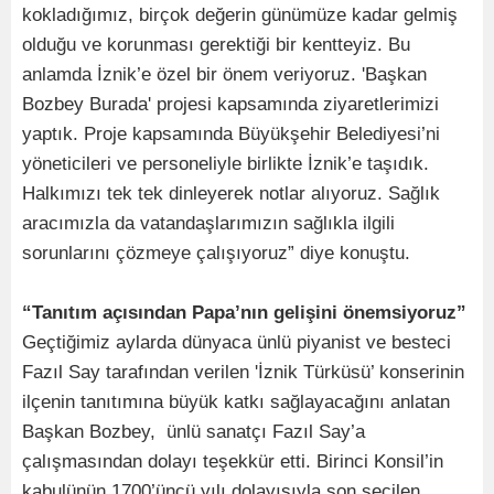
kokladığımız, birçok değerin günümüze kadar gelmiş
olduğu ve korunması gerektiği bir kentteyiz. Bu
anlamda İznik’e özel bir önem veriyoruz. 'Başkan
Bozbey Burada' projesi kapsamında ziyaretlerimizi
yaptık. Proje kapsamında Büyükşehir Belediyesi’ni
yöneticileri ve personeliyle birlikte İznik’e taşıdık.
Halkımızı tek tek dinleyerek notlar alıyoruz. Sağlık
aracımızla da vatandaşlarımızın sağlıkla ilgili
sorunlarını çözmeye çalışıyoruz” diye konuştu.
“Tanıtım açısından Papa’nın gelişini önemsiyoruz”
Geçtiğimiz aylarda dünyaca ünlü piyanist ve besteci
Fazıl Say tarafından verilen 'İznik Türküsü’ konserinin
ilçenin tanıtımına büyük katkı sağlayacağını anlatan
Başkan Bozbey, ünlü sanatçı Fazıl Say’a
çalışmasından dolayı teşekkür etti. Birinci Konsil’in
kabulünün 1700’üncü yılı dolayısıyla son seçilen