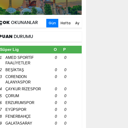
ÇOK
OKUNANLAR
Gün
Hafta
Ay
PUAN
DURUMU
Süper Lig
O
P
1
AMED SPORTİF
0
0
FAALİYETLER
2
BEŞİKTAŞ
0
0
3
CORENDON
0
0
ALANYASPOR
4
ÇAYKUR RİZESPOR
0
0
5
ÇORUM
0
0
6
ERZURUMSPOR
0
0
7
EYÜPSPOR
0
0
8
FENERBAHÇE
0
0
9
GALATASARAY
0
0