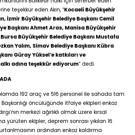
nlarını Balıkesir halkı için seferber eden
rine teşekkür eden Akın, “
Kocaeli Büyükşehir
n, İzmir Büyükşehir Belediye Başkanı Cemil
iye Başkanı Ahmet Aras, Manisa Büyükşehir
, Bursa Büyükşehir Belediye Başkanı Mustafa
Özkan Yalım, Simav Belediye Başkanı Kübra
şkanı Güray Yüksel’e katkıları ve
 halkı adına teşekkür ediyorum
” dedi.
HADA
toplamda 192 araç ve 516 personel ile sahada tam
e Başkanlığı öncülüğünde itfaiye ekipleri enkaz
ırgı’nın merkezi ağırlıklı olmak üzere kırsal
a yürüten ekipler, deprem sonrası yıkılan 16
urtarılmasının ardından enkaz kaldırma