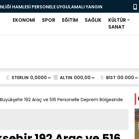
ENLİĞİ HAMLESİ PERSONELE UYGULAMALI YANGIN
OSMANGAZİ
BAŞLADI
EKONOMİ
SPOR
EĞİTİM
SAĞLIK
KÜLTÜR -
SANAT
STERLIN
0,0000
ALTIN
000,00
BİST
00.000
r Büyükşehir 192 Araç ve 516 Personelle Deprem Bölgesinde
şehir 192 Araç ve 516