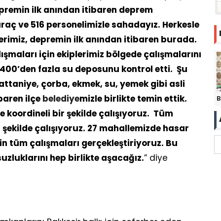
premin ilk anından itibaren deprem
raç ve 516 personelimizle sahadayız. Herkesle
plerimiz, depremin ilk anından itibaren burada.
şmaları için ekiplerimiz bölgede çalışmalarını
1400’den fazla su deposunu kontrol etti. Şu
taniye, çorba, ekmek, su, yemek gibi asli
ibaren ilçe
belediye
mizle birlikte temin ettik.
B
le koordineli bir şekilde çalışıyoruz. Tüm
r şekilde çalışıyoruz. 27 mahallemizde hasar
çin tüm çalışmaları gerçekleştiriyoruz. Bu
zluklarını hep birlikte aşacağız.
” diye