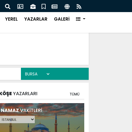
DE DEV ADIM ON DÖRT NOKTADA BÜYÜK DÖNÜŞÜM
BAŞK
YEREL
YAZARLAR
GALERİ
KÖŞE
YAZARLARI
TÜMÜ
NAMAZ
VAKİTLERİ