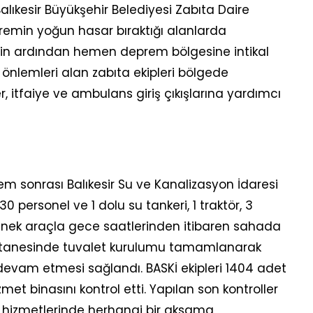
Balıkesir Büyükşehir Belediyesi Zabıta Daire
epremin yoğun hasar bıraktığı alanlarda
min ardından hemen deprem bölgesine intikal
önlemleri alan zabıta ekipleri bölgede
ler, itfaiye ve ambulans giriş çıkışlarına yardımcı
 sonrası Balıkesir Su ve Kanalizasyon İdaresi
0 personel ve 1 dolu su tankeri, 1 traktör, 3
binek araçla gece saatlerinden itibaren sahada
Hastanesinde tuvalet kurulumu tamamlanarak
evam etmesi sağlandı. BASKİ ekipleri 1404 adet
t binasını kontrol etti. Yapılan son kontroller
u hizmetlerinde herhangi bir aksama