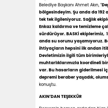
Belediye Başkanı Ahmet Akın, “
De
bölgesindeyim. Şu anda da 192 a
tek tek ilgileniyoruz. Sağlık eki
Enkaz kaldırma ve temizleme çalı
sürdürüyor. BASKİ ekiplerimiz, 
anda su sorunu yaşamıyoruz. Bat
ihtiyaçların hepsini ilk andan it
Devletimizin ilgili tüm birimleriy
muhtarlıklarımızla koordineli bi
var. Bu hasarların giderilmesi i
depremi beraber yaşadık, olumsu
konuştu.
AKIN’DAN TEŞEKKÜR