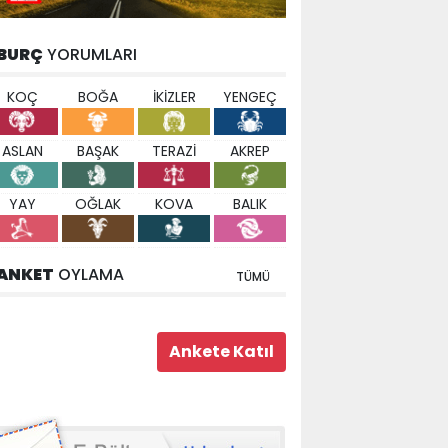
BURÇ
YORUMLARI
KOÇ
BOĞA
İKİZLER
YENGEÇ
ASLAN
BAŞAK
TERAZİ
AKREP
YAY
OĞLAK
KOVA
BALIK
ANKET
OYLAMA
TÜMÜ