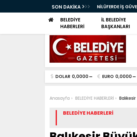
ELERİ DÜNYA SAĞLIK ÖRGÜTÜ KÜRSÜSÜNDE
SON DAKİKA
NİLÜFERDE İŞ GÜV
EĞİTİMİ
BELEDİYE
İL BELEDİYE
HABERLERİ
BAŞKANLARI
DOLAR
0,0000
EURO
0,0000
Anasayfa
BELEDİYE HABERLERİ
Balıkesi
BELEDİYE HABERLERİ
Balıkesir Büyük