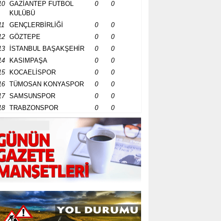
10
GAZİANTEP FUTBOL
0
0
KULÜBÜ
11
GENÇLERBİRLİĞİ
0
0
12
GÖZTEPE
0
0
13
İSTANBUL BAŞAKŞEHİR
0
0
14
KASIMPAŞA
0
0
15
KOCAELİSPOR
0
0
16
TÜMOSAN KONYASPOR
0
0
17
SAMSUNSPOR
0
0
18
TRABZONSPOR
0
0