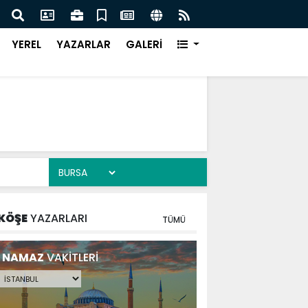
DE DEV ADIM ON DÖRT NOKTADA BÜYÜK DÖNÜŞÜM
BAŞK
YEREL
YAZARLAR
GALERİ
KÖŞE
YAZARLARI
TÜMÜ
NAMAZ
VAKİTLERİ