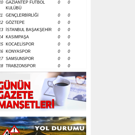
10
GAZİANTEP FUTBOL
0
0
KULÜBÜ
11
GENÇLERBİRLİĞİ
0
0
12
GÖZTEPE
0
0
13
İSTANBUL BAŞAKŞEHİR
0
0
14
KASIMPAŞA
0
0
15
KOCAELİSPOR
0
0
16
KONYASPOR
0
0
17
SAMSUNSPOR
0
0
18
TRABZONSPOR
0
0