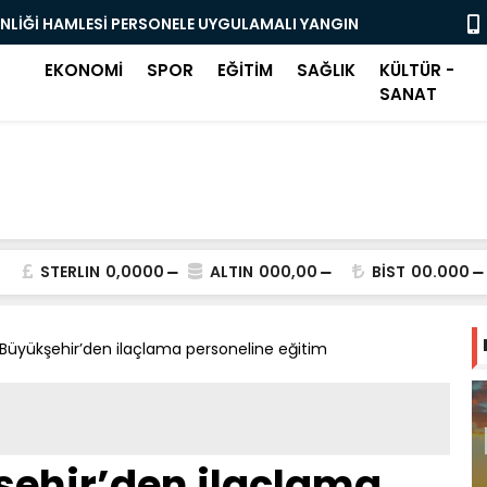
ENLİĞİ HAMLESİ PERSONELE UYGULAMALI YANGIN
OSMANGAZİ
BAŞLADI
EKONOMİ
SPOR
EĞİTİM
SAĞLIK
KÜLTÜR -
SANAT
STERLIN
0,0000
ALTIN
000,00
BİST
00.000
Büyükşehir’den ilaçlama personeline eğitim
şehir’den ilaçlama