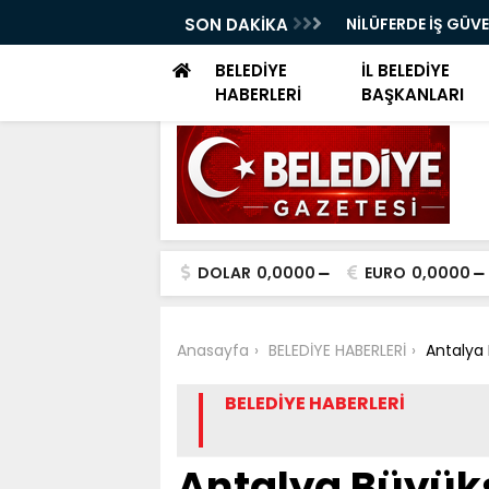
ELERİ DÜNYA SAĞLIK ÖRGÜTÜ KÜRSÜSÜNDE
SON DAKİKA
NİLÜFERDE İŞ GÜV
EĞİTİMİ
BELEDİYE
İL BELEDİYE
HABERLERİ
BAŞKANLARI
DOLAR
0,0000
EURO
0,0000
Anasayfa
BELEDİYE HABERLERİ
Antalya 
BELEDİYE HABERLERİ
Antalya Büyük