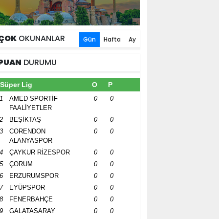
ÇOK
OKUNANLAR
Gün
Hafta
Ay
PUAN
DURUMU
Süper Lig
O
P
1
AMED SPORTİF
0
0
FAALİYETLER
2
BEŞİKTAŞ
0
0
3
CORENDON
0
0
ALANYASPOR
4
ÇAYKUR RİZESPOR
0
0
5
ÇORUM
0
0
6
ERZURUMSPOR
0
0
7
EYÜPSPOR
0
0
8
FENERBAHÇE
0
0
9
GALATASARAY
0
0