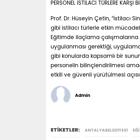
PERSONEL İSTİLACI TÜRLERE KARŞI B
Prof. Dr. Hüseyin Çetin, “İstilacı 
gibi istilacı türlerle etkin mücad
Eğitimde ilaçlama çalışmalarına d
uygulanması gerektiği, uygulama 
gibi konularda kapsamlı bir sun
personelin bilinçlendirilmesi am
etkili ve güvenli yürütülmesi açı
Admin
ETİKETLER:
ANTALYABELEDIYESI
EĞI