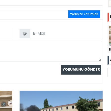
Website Yorumları
Email
@
B