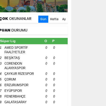
ÇOK
OKUNANLAR
Gün
Hafta
Ay
PUAN
DURUMU
Süper Lig
O
P
1
AMED SPORTİF
0
0
FAALİYETLER
2
BEŞİKTAŞ
0
0
3
CORENDON
0
0
ALANYASPOR
4
ÇAYKUR RİZESPOR
0
0
5
ÇORUM
0
0
6
ERZURUMSPOR
0
0
7
EYÜPSPOR
0
0
8
FENERBAHÇE
0
0
9
GALATASARAY
0
0