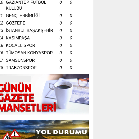
10
GAZİANTEP FUTBOL
0
0
KULÜBÜ
11
GENÇLERBİRLİĞİ
0
0
12
GÖZTEPE
0
0
13
İSTANBUL BAŞAKŞEHİR
0
0
14
KASIMPAŞA
0
0
15
KOCAELİSPOR
0
0
16
TÜMOSAN KONYASPOR
0
0
17
SAMSUNSPOR
0
0
18
TRABZONSPOR
0
0