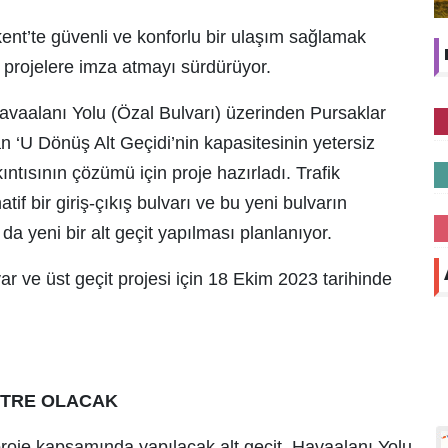
nt’te güvenli ve konforlu bir ulaşım sağlamak
 projelere imza atmayı sürdürüyor.
vaalanı Yolu (Özal Bulvarı) üzerinden Pursaklar
ılan ‘U Dönüş Alt Geçidi’nin kapasitesinin yetersiz
ntısının çözümü için proje hazırladı. Trafik
tif bir giriş-çıkış bulvarı ve bu yeni bulvarın
da yeni bir alt geçit yapılması planlanıyor.
ar ve üst geçit projesi için 18 Ekim 2023 tarihinde
METRE OLACAK
proje kapsamında yapılacak alt geçit, Havaalanı Yolu