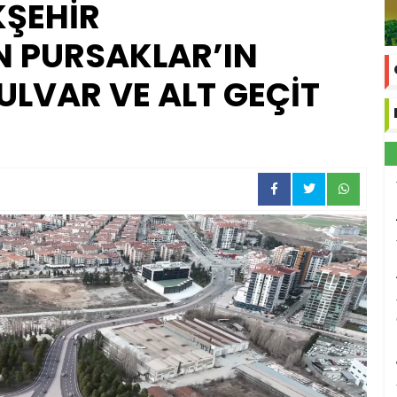
ŞEHİR
N PURSAKLAR’IN
BULVAR VE ALT GEÇİT