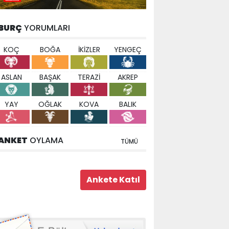
BURÇ
YORUMLARI
KOÇ
BOĞA
İKİZLER
YENGEÇ
ASLAN
BAŞAK
TERAZİ
AKREP
YAY
OĞLAK
KOVA
BALIK
ANKET
OYLAMA
TÜMÜ