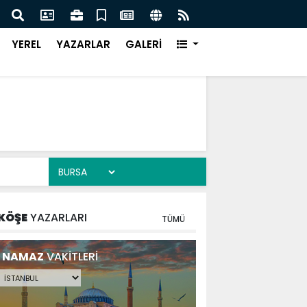
DE DEV ADIM ON DÖRT NOKTADA BÜYÜK DÖNÜŞÜM
BAŞK
YEREL
YAZARLAR
GALERİ
KÖŞE
YAZARLARI
TÜMÜ
NAMAZ
VAKİTLERİ