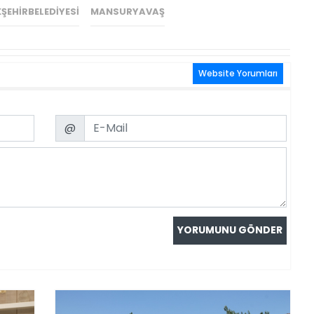
EHIRBELEDIYESI
MANSURYAVAŞ
Website Yorumları
Email
@