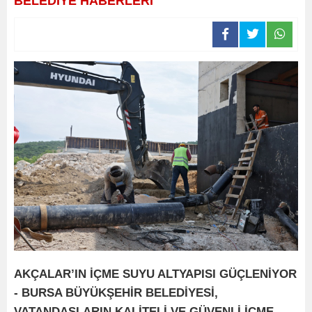
BELEDİYE HABERLERİ
AKÇALAR’IN İÇME SUYU ALTYAPISI GÜÇLENİYOR
- BURSA BÜYÜKŞEHİR BELEDİYESİ,
VATANDAŞLARIN KALİTELİ VE GÜVENLİ İÇME